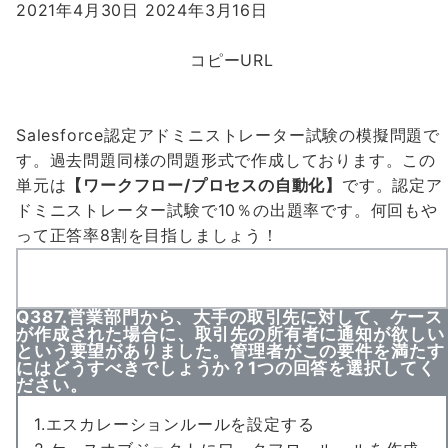
2021年4月30日
2024年3月16日
コピーURL
Salesforce認定アドミニストレーター試験の模擬問題で
す。過去問題同様の問題形式で作成しております。この
単元は
【ワークフロー/プロセスの自動化】
です。認定ア
ドミニストレーター試験で
10％の出題率
です。何回もや
って
正答率8割
を目指しましょう！
Q387.営業部門から、大手の取引先に対して、ケース
が作成された場合に、取引先の所有者に通知が欲しい
という要望がありました。管理者がこの要件を満たす
にはどうすべきでしょうか？1つの回答を選択してく
ださい。
1.エスカレーションルールを設定する