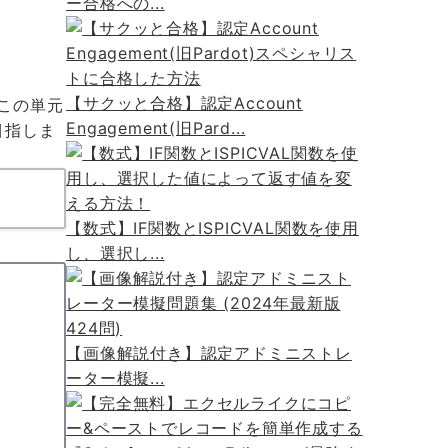
ー合格への...
【サクッと合格】認定Account
。この単元
Engagement(旧Pard...
目指しま
【数式】IF関数とISPICVAL関数を使用
し、選択し...
【画像解説付き】認定アドミニストレ
ーター模擬...