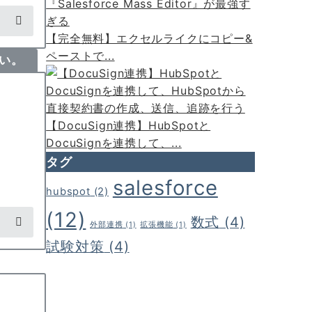
【完全無料】エクセルライクにコピー&
ペーストで...
さい。
【DocuSign連携】HubSpotと
DocuSignを連携して、...
タグ
salesforce
hubspot
(2)
(12)
数式
(4)
外部連携
(1)
拡張機能
(1)
試験対策
(4)