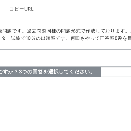
コピーURL
験の模擬問題です。過去問題同様の問題形式で作成しております
ーター試験で
10％の出題率
です。何回もやって
正答率8割
を
れですか？3つの回答を選択してください。