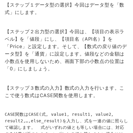
【
ステップ１データ型の選択
】今回はデータ型を「数
式」にします。
【
ステップ２出力型の選択
】今回は、【項目の表示ラ
ベル】を「値段」にし、【項目名（API名）】を
「Price」と設定します。そして、【数式の戻り値のデ
ータ型】を「通貨」に設定します。値段などの金額は
小数点を使用しないため、画面下部の小数点の位置は
「0」にしましょう。
【
ステップ３数式の入力
】数式の入力を行います。こ
こで使う数式はCASE関数を使用します。
CASE関数はCASE(式, value1, result1, value2, 
result2,…,else_result)を入力し、式を一連の値に照らし
て確認します。  式がいずれの値とも等しい場合には、対応