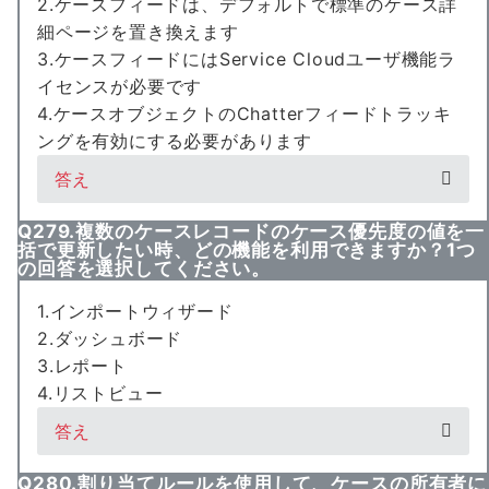
2.ケースフィードは、デフォルトで標準のケース詳
細ページを置き換えます
3.ケースフィードにはService Cloudユーザ機能ラ
イセンスが必要です
4.ケースオブジェクトのChatterフィードトラッキ
ングを有効にする必要があります
答え
Q279.複数のケースレコードのケース優先度の値を一
括で更新したい時、どの機能を利用できますか？1つ
の回答を選択してください。
1.インポートウィザード
2.ダッシュボード
3.レポート
4.リストビュー
答え
Q280.割り当てルールを使用して、ケースの所有者に